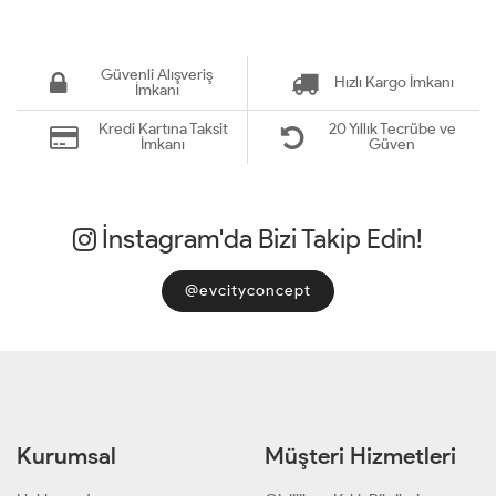
Güvenli Alışveriş
Hızlı Kargo İmkanı
İmkanı
Kredi Kartına Taksit
20 Yıllık Tecrübe ve
İmkanı
Güven
İnstagram'da Bizi Takip Edin!
@evcityconcept
Kurumsal
Müşteri Hizmetleri