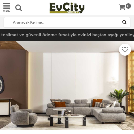
0
menü
 teslimat ve güvenli ödeme fırsatıyla evinizi baştan aşağı yeniley