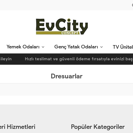
Yemek Odaları
Genç Yatak Odaları
TV Ünitel
leyin
Hızlı teslimat ve güvenli ödeme fırsatıyla evinizi baş
Dresuarlar
ri Hizmetleri
Popüler Kategoriler