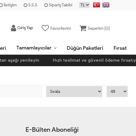
İletişim
S.S.S
Sipariş Takibi
Giriş Yap
Favorilerim
Sepetim [
0
]
Tamamlayıcılar
eri
Düğün Paketleri
Fırsat
tan aşağı yenileyin
Hızlı teslimat ve güvenli ödeme fırsatıyl
E-Bülten Aboneliği