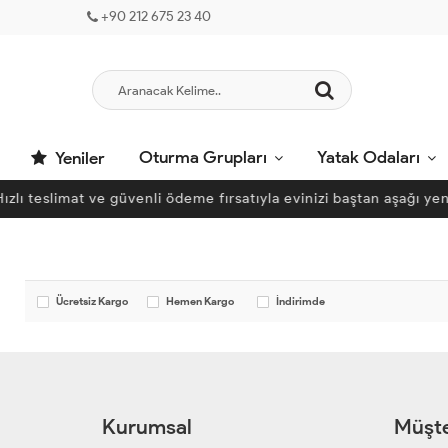
+90 212 675 23 40
Oturma Grupları
Yatak Odaları
Yeniler
ızlı teslimat ve güvenli ödeme fırsatıyla evinizi baştan aşağı yeni
Ücretsiz Kargo
Hemen Kargo
İndirimde
Kurumsal
Müşte