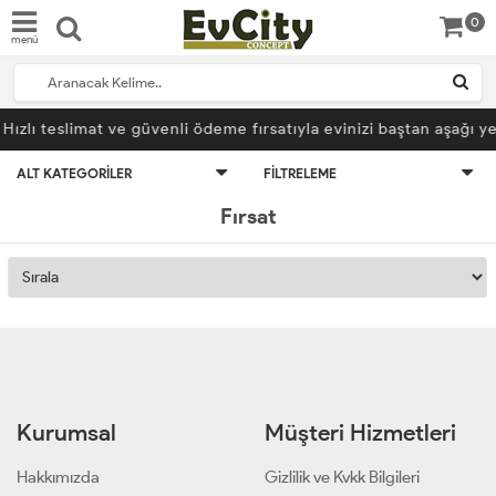
0
menü
Hızlı teslimat ve güvenli ödeme fırsatıyla evinizi baştan aşağı ye
ALT KATEGORILER
FILTRELEME
Fırsat
Kurumsal
Müşteri Hizmetleri
Hakkımızda
Gizlilik ve Kvkk Bilgileri